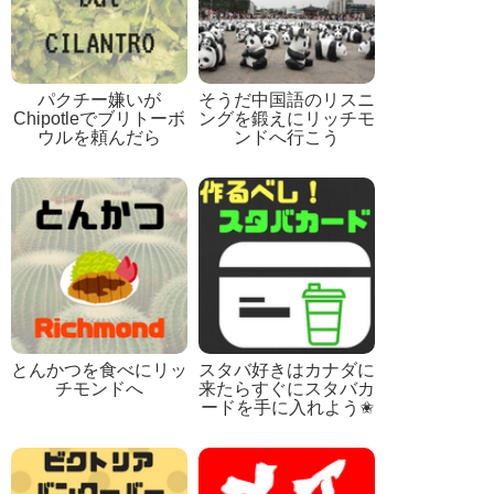
パクチー嫌いが
そうだ中国語のリスニ
Chipotleでブリトーボ
ングを鍛えにリッチモ
ウルを頼んだら
ンドへ行こう
とんかつを食べにリッ
スタバ好きはカナダに
チモンドへ
来たらすぐにスタバカ
ードを手に入れよう✬