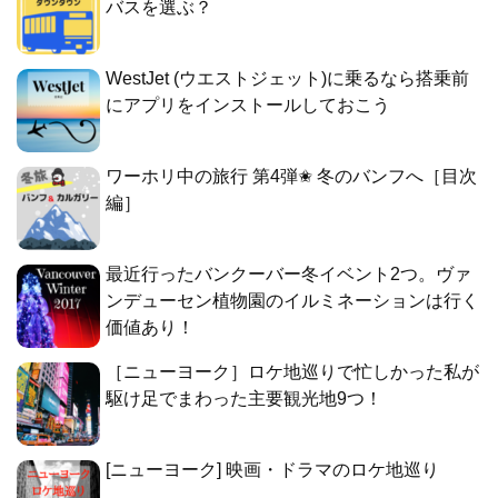
バスを選ぶ？
WestJet (ウエストジェット)に乗るなら搭乗前
にアプリをインストールしておこう
ワーホリ中の旅行 第4弾✬ 冬のバンフへ［目次
編］
最近行ったバンクーバー冬イベント2つ。ヴァ
ンデューセン植物園のイルミネーションは行く
価値あり！
［ニューヨーク］ロケ地巡りで忙しかった私が
駆け足でまわった主要観光地9つ！
[ニューヨーク] 映画・ドラマのロケ地巡り