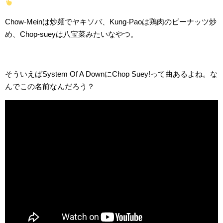
Chow-Meinは炒麺でヤキソバ、Kung-Paoは鶏肉のピーナッツ炒
め、Chop-sueyは八宝菜みたいなやつ。
そういえばSystem Of A DownにChop Suey!って曲あるよね。な
んでこの名前なんだろう？