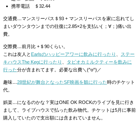
携帯電話 ＄32.44
交通費…マンスリーパス＄93 + マンスリーパスを家に忘れてし
まいダウンタウンまでの往復に2.85×2を支払い( ；∀；)痛い出
費。
交際費…前月比 +＄90くらい。
これは友人と
Earlsのハッピーアワーに飲みに行ったり
、
ステー
キハウスThe Kegに行ったり
、
タピオカミルクティーを飲みに
行った
分が含まれてます。必要な出費＼(^o^)／
趣味…
28世紀が舞台となったSF映画を観に行った
時のチケット
代。
娯楽…になるのかな？実はONE OK ROCKのライブを見に行き
まして、ライブハウスで払った飲み物代。チケットは5月に事前
購入していたので支出額には含まれていません。