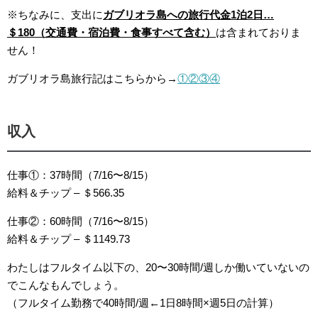
※ちなみに、支出に
ガブリオラ島への旅行代金1泊2日…
＄180（交通費・宿泊費・食事すべて含む）
は含まれておりま
せん！
ガブリオラ島旅行記はこちらから→
①
②
③
④
収入
仕事①：37時間（7/16〜8/15）
給料＆チップ – ＄566.35
仕事②：60時間（7/16〜8/15）
給料＆チップ – ＄1149.73
わたしはフルタイム以下の、20〜30時間/週しか働いていないの
でこんなもんでしょう。
（フルタイム勤務で40時間/週←1日8時間×週5日の計算）