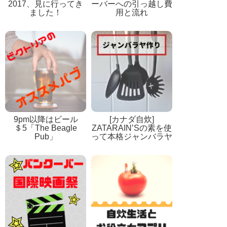
2017、見に行ってき
ーバーへの引っ越し費
ました！
用と流れ
9pm以降はビール
[カナダ自炊]
＄5「The Beagle
ZATARAIN’Sの素を使
Pub」
って本格ジャンバラヤ