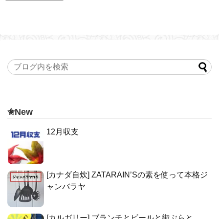
✬New
12月収支
[カナダ自炊] ZATARAIN’Sの素を使って本格ジ
ャンバラヤ
[カルガリー] ブランチとビールと街ぶらと