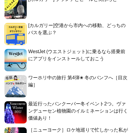
[カルガリー]空港から市内への移動、どっちの
バスを選ぶ？
WestJet (ウエストジェット)に乗るなら搭乗前
にアプリをインストールしておこう
ワーホリ中の旅行 第4弾✬ 冬のバンフへ［目次
編］
最近行ったバンクーバー冬イベント2つ。ヴァ
ンデューセン植物園のイルミネーションは行く
価値あり！
［ニューヨーク］ロケ地巡りで忙しかった私が