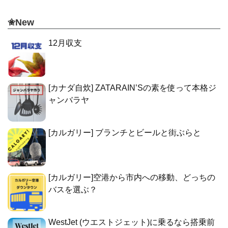
✬New
12月収支
[カナダ自炊] ZATARAIN’Sの素を使って本格ジ
ャンバラヤ
[カルガリー] ブランチとビールと街ぶらと
[カルガリー]空港から市内への移動、どっちの
バスを選ぶ？
WestJet (ウエストジェット)に乗るなら搭乗前