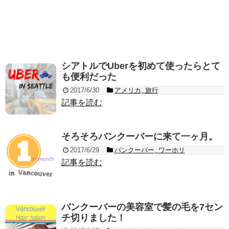
シアトルでUberを初めて使ったらとて
も便利だった
2017/6/30
アメリカ
,
旅行
記事を読む
そろそろバンクーバーに来て一ヶ月。
2017/6/29
バンクーバー
,
ワーホリ
記事を読む
バンクーバーの美容室で髪の毛を7セン
チ切りました！