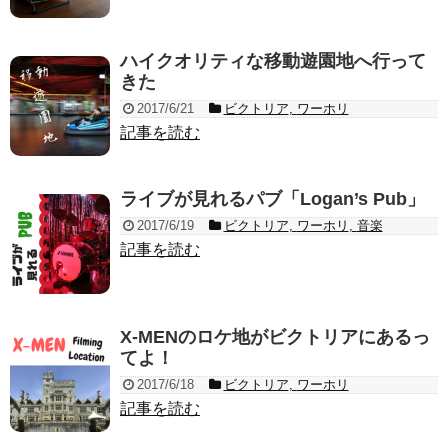
ハイクオリティな移動遊園地へ行って
きた
2017/6/21
ビクトリア
,
ワーホリ
記事を読む
ライブが見れるパブ「Logan’s Pub」
2017/6/19
ビクトリア
,
ワーホリ
,
音楽
記事を読む
X-MENのロケ地がビクトリアにあるっ
てよ！
2017/6/18
ビクトリア
,
ワーホリ
記事を読む