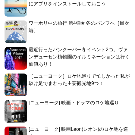
にアプリをインストールしておこう
ワーホリ中の旅行 第4弾✬ 冬のバンフへ［目次
編］
最近行ったバンクーバー冬イベント2つ。ヴァ
ンデューセン植物園のイルミネーションは行く
価値あり！
［ニューヨーク］ロケ地巡りで忙しかった私が
駆け足でまわった主要観光地9つ！
[ニューヨーク] 映画・ドラマのロケ地巡り
[ニューヨーク] 映画Leon(レオン)のロケ地を巡