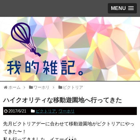
MENU
ホーム
ワーホリ
ビクトリア
ハイクオリティな移動遊園地へ行ってきた
2017/6/21
ビクトリア
,
ワーホリ
先月ビクトリアデーに合わせて移動遊園地がビクトリアにやっ
てきた〜！
私も行ってきました。イエーイ•̀.̫•́✧