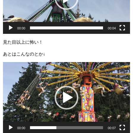
ヤ
ー
00:00
00:04
見た目以上に怖い！
あとはこんなのとか↓
動
画
プ
レ
ー
ヤ
ー
00:00
00:07