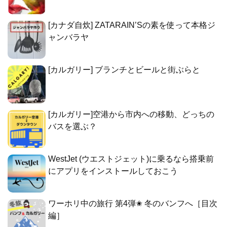
[カナダ自炊] ZATARAIN’Sの素を使って本格ジ
ャンバラヤ
[カルガリー] ブランチとビールと街ぶらと
[カルガリー]空港から市内への移動、どっちの
バスを選ぶ？
WestJet (ウエストジェット)に乗るなら搭乗前
にアプリをインストールしておこう
ワーホリ中の旅行 第4弾✬ 冬のバンフへ［目次
編］