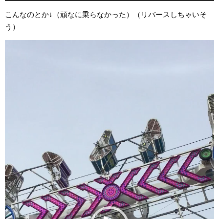
こんなのとか↓（頑なに乗らなかった）（リバースしちゃいそ
う）
動
画
プ
レ
ー
ヤ
ー