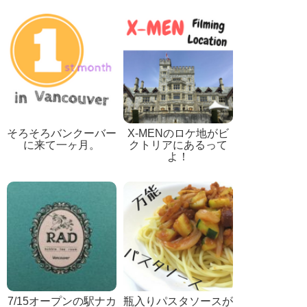
そろそろバンクーバー
X-MENのロケ地がビ
に来て一ヶ月。
クトリアにあるって
よ！
7/15オープンの駅ナカ
瓶入りパスタソースが