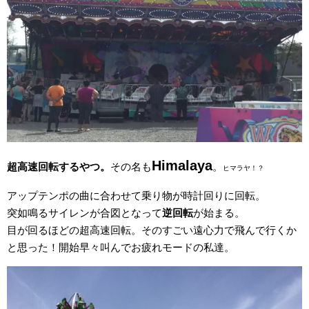
Himalaya
超高速回転するやつ。
その名も
。
ヒマラヤ！？
アップテンポの曲に合わせて乗り物が時計回りに回転。
突如鳴るサイレンが合図となって
逆回転
が始まる。
目が回るほどの超高速回転。そのすごい遠心力で飛んで行くか
と思った！開始早々叫んでお疲れモードの私達。