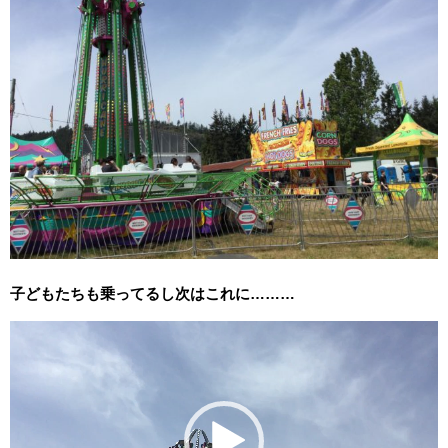
子どもたちも乗ってるし次はこれに………
動
画
プ
レ
ー