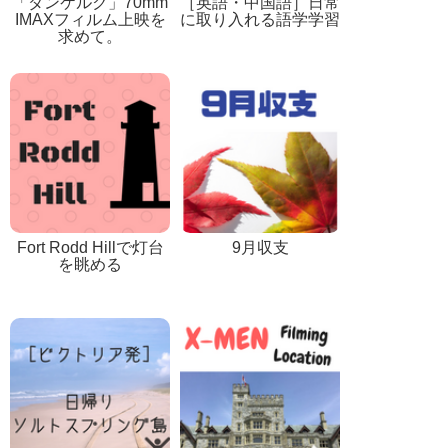
「ダンケルク」70mm
［英語・中国語］日常
IMAXフィルム上映を
に取り入れる語学学習
求めて。
Fort Rodd Hillで灯台
9月収支
を眺める