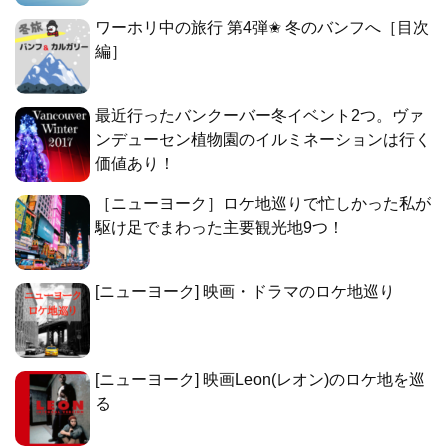
ワーホリ中の旅行 第4弾✬ 冬のバンフへ［目次
編］
最近行ったバンクーバー冬イベント2つ。ヴァ
ンデューセン植物園のイルミネーションは行く
価値あり！
［ニューヨーク］ロケ地巡りで忙しかった私が
駆け足でまわった主要観光地9つ！
[ニューヨーク] 映画・ドラマのロケ地巡り
[ニューヨーク] 映画Leon(レオン)のロケ地を巡
る