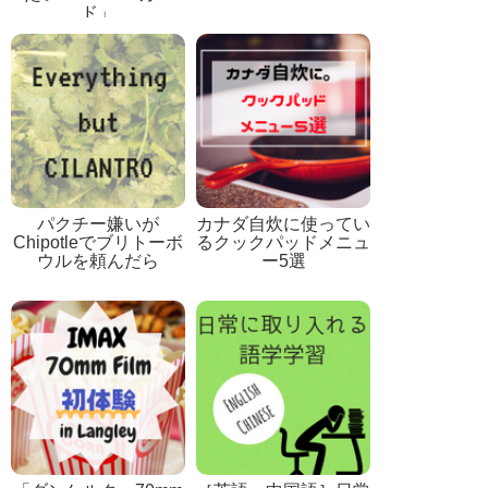
ド」
パクチー嫌いが
カナダ自炊に使ってい
Chipotleでブリトーボ
るクックパッドメニュ
ウルを頼んだら
ー5選