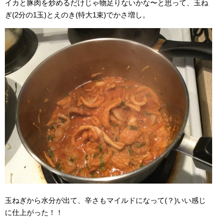
イカと豚肉を炒めるだけじゃ物足りないかな〜と思って、玉ね
ぎ(2分の1玉)とえのき(特大1束)でかさ増し。
玉ねぎから水分が出て、辛さもマイルドになって(？)いい感じ
に仕上がった！！