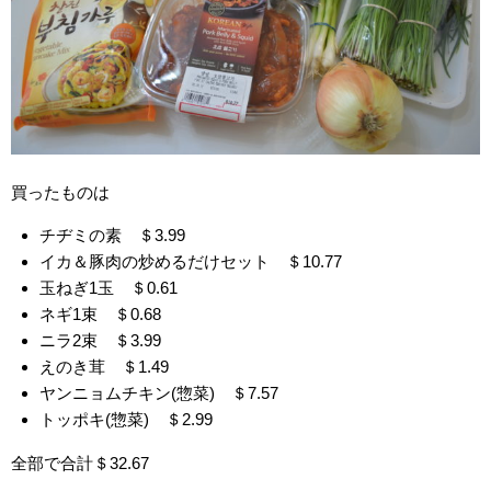
買ったものは
チヂミの素 ＄3.99
イカ＆豚肉の炒めるだけセット ＄10.77
玉ねぎ1玉 ＄0.61
ネギ1束 ＄0.68
ニラ2束 ＄3.99
えのき茸 ＄1.49
ヤンニョムチキン(惣菜) ＄7.57
トッポキ(惣菜) ＄2.99
全部で合計＄32.67