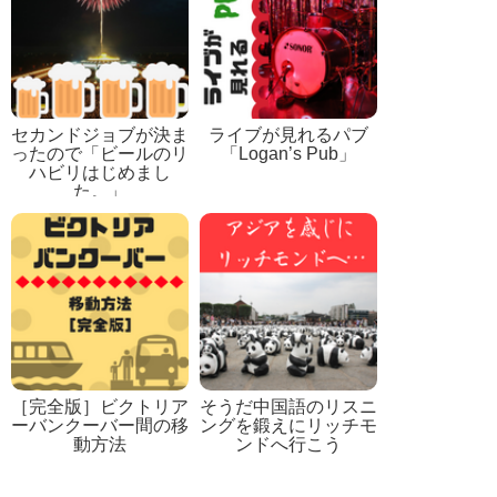
セカンドジョブが決ま
ライブが見れるパブ
ったので「ビールのリ
「Logan’s Pub」
ハビリはじめまし
た。」
［完全版］ビクトリア
そうだ中国語のリスニ
ーバンクーバー間の移
ングを鍛えにリッチモ
動方法
ンドへ行こう