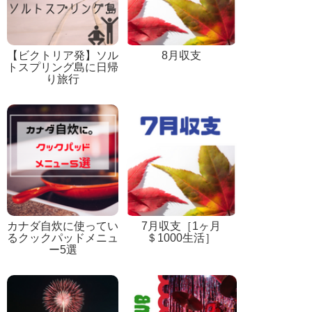
【ビクトリア発】ソル
8月収支
トスプリング島に日帰
り旅行
カナダ自炊に使ってい
7月収支［1ヶ月
るクックパッドメニュ
＄1000生活］
ー5選