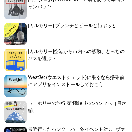
ャンバラヤ
[カルガリー] ブランチとビールと街ぶらと
[カルガリー]空港から市内への移動、どっちの
バスを選ぶ？
WestJet (ウエストジェット)に乗るなら搭乗前
にアプリをインストールしておこう
ワーホリ中の旅行 第4弾✬ 冬のバンフへ［目次
編］
最近行ったバンクーバー冬イベント2つ。ヴァ