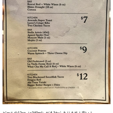
ビールの12oz（=340ml）が＄3からあります！安い！