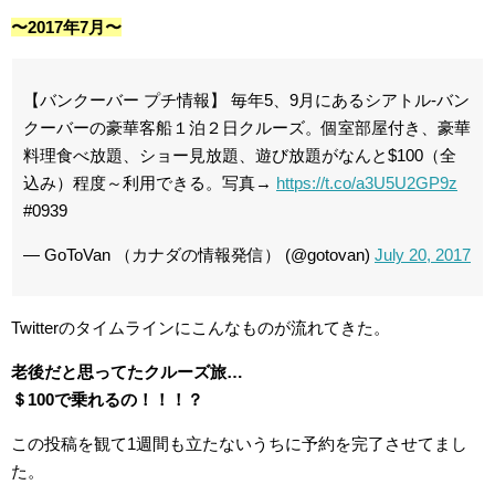
〜2017年7月〜
【バンクーバー プチ情報】 毎年5、9月にあるシアトル-バン
クーバーの豪華客船１泊２日クルーズ。個室部屋付き、豪華
料理食べ放題、ショー見放題、遊び放題がなんと$100（全
込み）程度～利用できる。写真→
https://t.co/a3U5U2GP9z
#0939
— GoToVan （カナダの情報発信） (@gotovan)
July 20, 2017
Twitterのタイムラインにこんなものが流れてきた。
老後だと思ってたクルーズ旅…
＄100で乗れるの！！！？
この投稿を観て1週間も立たないうちに予約を完了させてまし
た。