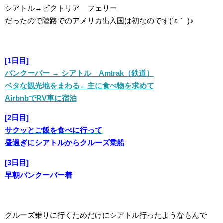
シアトル→ビクトリア フェリー
だったので陸路でのアメリカ出入国は初なのです(´ε｀ )♪
[1日目]
バンクーバー → シアトル Amtrak（鉄道）
ベタな観光地をまわる←主に食べ物を求めて
AirbnbでRV車に宿泊
[2日目]
サクッとご飯を食べに行って
昼過ぎにシアトルからクルーズ乗船
[3日目]
早朝バンクーバー着
クルーズ乗りに行くためだけにシアトル行ったようなもんで