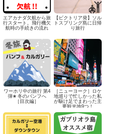
エアカナダ欠航から旅
【ビクトリア発】ソル
行スタート。飛行機欠
トスプリング島に日帰
航時の手続きの流れ
り旅行
ワーホリ中の旅行 第4
［ニューヨーク］ロケ
弾✬ 冬のバンフへ
地巡りで忙しかった私
［目次編］
が駆け足でまわった主
要観光地9つ！