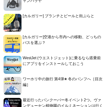
ャンバラヤ
[カルガリー] ブランチとビールと街ぶらと
[カルガリー]空港から市内への移動、どっちの
バスを選ぶ？
WestJet (ウエストジェット)に乗るなら搭乗前
にアプリをインストールしておこう
ワーホリ中の旅行 第4弾✬ 冬のバンフへ［目次
編］
最近行ったバンクーバー冬イベント2つ。ヴァ
ンデューセン植物園のイルミネーションは行く