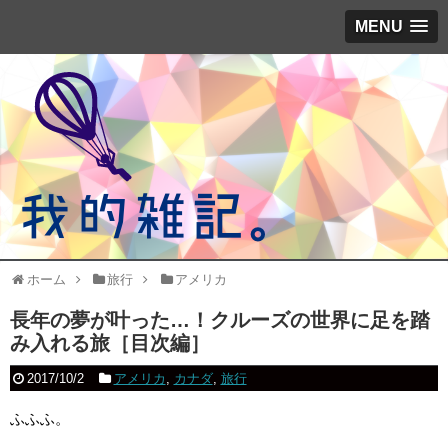
MENU
ホーム
旅行
アメリカ
長年の夢が叶った…！クルーズの世界に足を踏
み入れる旅［目次編］
2017/10/2
アメリカ
,
カナダ
,
旅行
ふふふ。