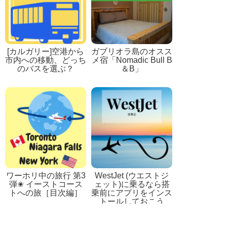
[カルガリー]空港から
ガブリオラ島のオスス
市内への移動、どっち
メ宿「Nomadic Bull B
のバスを選ぶ？
＆B」
ワーホリ中の旅行 第3
WestJet (ウエストジ
弾✬ イーストコース
ェット)に乗るなら搭
トへの旅［目次編］
乗前にアプリをインス
トールしておこう