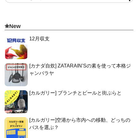
✬New
12月収支
[カナダ自炊] ZATARAIN’Sの素を使って本格ジ
ャンバラヤ
[カルガリー] ブランチとビールと街ぶらと
[カルガリー]空港から市内への移動、どっちの
バスを選ぶ？