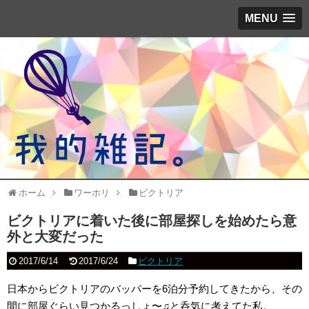
MENU
ホーム
ワーホリ
ビクトリア
ビクトリアに着いた後に部屋探しを始めたら意
外と大変だった
2017/6/14
2017/6/24
ビクトリア
日本からビクトリアのバッパーを6泊分予約してきたから、その
間に部屋ぐらい見つかるっしょ〜♫と呑気に考えてた私。