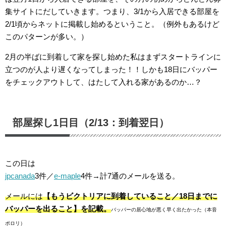
集サイトにだしていきます。つまり、3/1から入居できる部屋を
2/1頃からネットに掲載し始めるということ。（例外もあるけど
このパターンが多い。）
2月の半ばに到着して家を探し始めた私はまずスタートラインに
立つのが人より遅くなってしまった！！しかも18日にバッパー
をチェックアウトして、はたして入れる家があるのか…？
部屋探し1日目（2/13：到着翌日）
この日は
jpcanada
3件／
e-maple
4件→計7通のメールを送る。
メールには
【もうビクトリアに到着していること／18日までに
バッパーを出ること】を記載。
バッパーの居心地が悪く早く出たかった（本音
ポロリ）