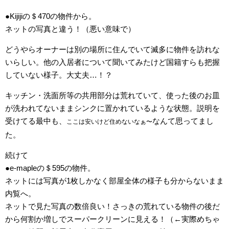
●Kijijiの＄470の物件から。
ネットの写真と違う！（悪い意味で）
どうやらオーナーは別の場所に住んでいて滅多に物件を訪れな
いらしい。他の入居者について聞いてみたけど国籍すらも把握
していない様子。大丈夫…！？
キッチン・洗面所等の共用部分は荒れていて、使った後のお皿
が洗われてないままシンクに置かれているような状態。説明を
受けてる最中も、
なんて思ってまし
ここは安いけど住めないなぁ〜
た。
続けて
●e-mapleの＄595の物件。
ネットには写真が1枚しかなく部屋全体の様子も分からないまま
内覧へ。
ネットで見た写真の数倍良い！さっきの荒れている物件の後だ
から何割か増しでスーパークリーンに見える！（←実際めちゃ