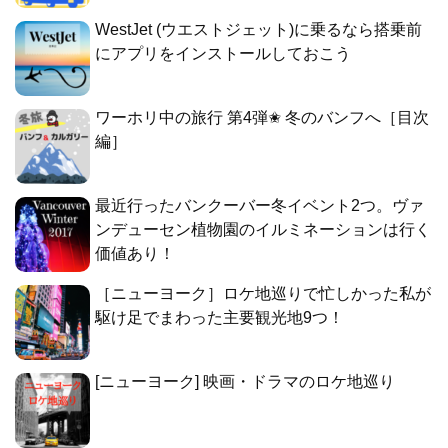
WestJet (ウエストジェット)に乗るなら搭乗前
にアプリをインストールしておこう
ワーホリ中の旅行 第4弾✬ 冬のバンフへ［目次
編］
最近行ったバンクーバー冬イベント2つ。ヴァ
ンデューセン植物園のイルミネーションは行く
価値あり！
［ニューヨーク］ロケ地巡りで忙しかった私が
駆け足でまわった主要観光地9つ！
[ニューヨーク] 映画・ドラマのロケ地巡り