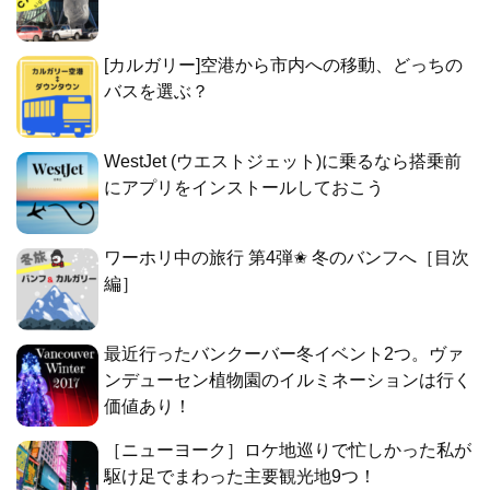
[カルガリー]空港から市内への移動、どっちの
バスを選ぶ？
WestJet (ウエストジェット)に乗るなら搭乗前
にアプリをインストールしておこう
ワーホリ中の旅行 第4弾✬ 冬のバンフへ［目次
編］
最近行ったバンクーバー冬イベント2つ。ヴァ
ンデューセン植物園のイルミネーションは行く
価値あり！
［ニューヨーク］ロケ地巡りで忙しかった私が
駆け足でまわった主要観光地9つ！