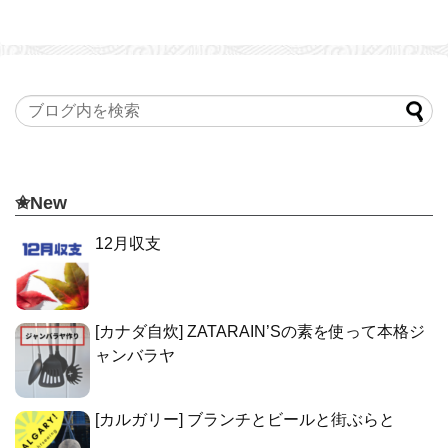
✬New
12月収支
[カナダ自炊] ZATARAIN’Sの素を使って本格ジ
ャンバラヤ
[カルガリー] ブランチとビールと街ぶらと