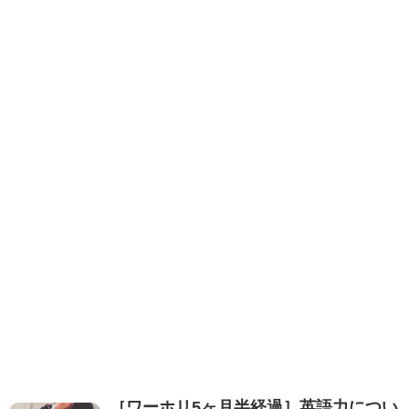
［ワーホリ5ヶ月半経過］英語力につい